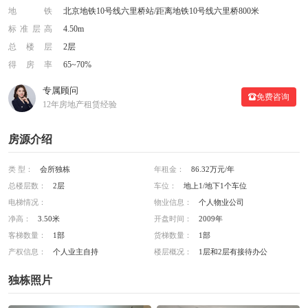
地铁
北京地铁10号线六里桥站/距离地铁10号线六里桥800米
标准层高
4.50m
总楼层
2层
得房率
65~70%
专属顾问
免费咨询
12年房地产租赁经验
房源介绍
类 型：
会所独栋
年租金：
86.32万元/年
总楼层数：
2层
车位：
地上1/地下1个车位
电梯情况：
物业信息：
个人物业公司
净高：
3.50米
开盘时间：
2009年
客梯数量：
1部
货梯数量：
1部
产权信息：
个人业主自持
楼层概况：
1层和2层有接待办公
独栋照片