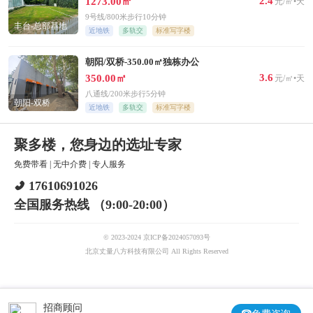
2.4
1273.00㎡
元/㎡•天
9号线/800米步行10分钟
丰台-总部基地
近地铁
多轨交
标准写字楼
朝阳/双桥-350.00㎡独栋办公
3.6
350.00㎡
元/㎡•天
八通线/200米步行5分钟
朝阳-双桥
近地铁
多轨交
标准写字楼
聚多楼，您身边的选址专家
免费带看
|
无中介费
|
专人服务
17610691026
全国服务热线 （9:00-20:00）
© 2023-2024 京ICP备2024057093号
北京丈量八方科技有限公司 All Rights Reserved
招商顾问