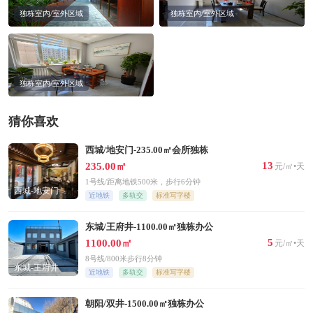
独栋室内/室外区域
独栋室内/室外区域
独栋室内/室外区域
猜你喜欢
西城/地安门-235.00㎡会所独栋
13
235.00㎡
元/㎡•天
1号线/距离地铁500米，步行6分钟
西城-地安门
近地铁
多轨交
标准写字楼
东城/王府井-1100.00㎡独栋办公
5
1100.00㎡
元/㎡•天
8号线/800米步行8分钟
东城-王府井
近地铁
多轨交
标准写字楼
朝阳/双井-1500.00㎡独栋办公