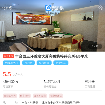
北京
1
/
11
丰台西三环首发大厦旁独栋接待会所430平米
独栋写字楼
可冠名
私密性强
企业独栋
5.5
元/㎡•天
430~430
㎡
7.19
万元/月
可注册
可租面积
独栋月租金
工商注册
物业名气大
停车便利
知名开发商
物业品质优
地址
丰台
·
六里桥
北京市丰台区六里桥南里甲9号