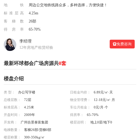
地铁
周边公交地铁线路众多，多种选择，方便快捷！
标准层高
4.25m
客梯数
26部
得房率
65-70%
李经理
免费咨询
12年房地产租赁经验
最新环球都会广场房源共
0套
楼盘介绍
类 型：
办公写字楼
日租金均价：
6.89元/㎡·天
总楼层数：
72层
物业管理费：
12-18元/㎡·月
标准层高：
4.25米
车位月租金：
0元/月·个
开盘时间：
2009年
得房率：
65-70%
开发商：
广州合景泰富集团
楼层说明：
地上0层/地下0
电梯数量：
客梯26部/货梯0部
楼层称重：
300-350kg/㎡