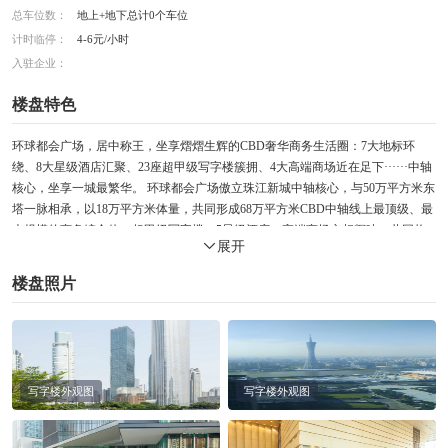
总车位数：
地上+地下总计0个车位
计时临停：
4-6元/小时
入驻企业：
楼盘特色
环球都会广场，居中称王，坐享熠熠生辉的CBD奢华商务生活圈：7大地标环
绕、8大星级酒店汇聚、23座超甲级写字楼簇拥、4大高端商场近在足下······中轴
核心，坐享一城最繁华。 环球都会广场傲立珠江新城中轴核心，与50万平方米东
塔一脉相承，以18万平方米体量，共同形成68万平方米CBD中轴线上最顶级、最
大规模的商务综合体，超甲级写字楼、5星级酒店、高端商场交相辉映，共同构
展开
建国际级商务平台。珠江新城中轴核心，以强大凝聚力与辐射力统御最顶级核心
资源：超甲级写字楼群、5星级酒店群、行政公馆、金融机构······璀璨集结。珠
楼盘照片
江新城中轴核心，无疑将成为华南地区商务发展最具代表性、最具辐射力的核心
区域。巅峰价值，稀世称雄！
写字楼外观图
写字楼外观图