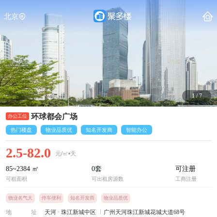
北京
1
/
7
环球都会广场
热门楼盘
物业品质优
知名开发商
智能办公
2.5-82.0
元/㎡•天
85~2384
㎡
0
套
可注册
可租面积
可出租房源数
工商注册
物业名气大
停车便利
知名开发商
物业品质优
地址
天河
·
珠江新城中区
广州天河珠江新城花城大道68号