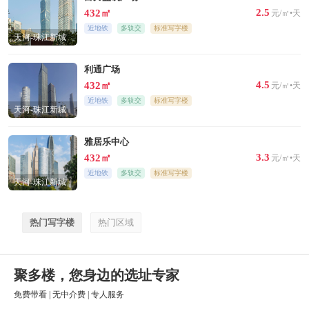
2.5
432㎡
元/㎡•天
近地铁
多轨交
标准写字楼
天河-珠江新城
中区
利通广场
4.5
432㎡
元/㎡•天
近地铁
多轨交
标准写字楼
天河-珠江新城
中区
雅居乐中心
3.3
432㎡
元/㎡•天
近地铁
多轨交
标准写字楼
天河-珠江新城
中区
热门写字楼
热门区域
聚多楼，您身边的选址专家
免费带看
|
无中介费
|
专人服务