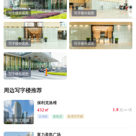
写字楼外观图
写字楼外观图
写字楼外观图
写字楼外观图
写字楼外观图
周边写字楼推荐
保利克洛维
1.8
432㎡
元/㎡•天
近地铁
多轨交
标准写字楼
天河-珠江新城
中区
富力盈凯广场