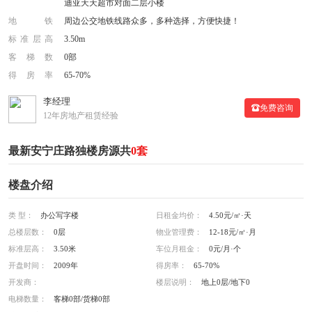
迪亚天天超市对面二层小楼
地铁
周边公交地铁线路众多，多种选择，方便快捷！
标准层高
3.50m
客梯数
0部
得房率
65-70%
李经理
免费咨询
12年房地产租赁经验
最新安宁庄路独楼房源共
0套
楼盘介绍
类 型：
办公写字楼
日租金均价：
4.50元/㎡·天
总楼层数：
0层
物业管理费：
12-18元/㎡·月
标准层高：
3.50米
车位月租金：
0元/月·个
开盘时间：
2009年
得房率：
65-70%
开发商：
楼层说明：
地上0层/地下0
电梯数量：
客梯0部/货梯0部