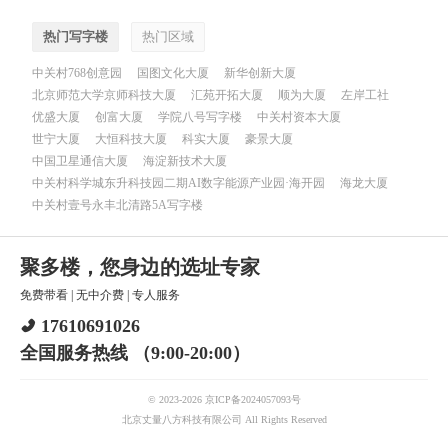
热门写字楼
热门区域
中关村768创意园
国图文化大厦
新华创新大厦
北京师范大学京师科技大厦
汇苑开拓大厦
顺为大厦
左岸工社
优盛大厦
创富大厦
学院八号写字楼
中关村资本大厦
世宁大厦
大恒科技大厦
科实大厦
豪景大厦
中国卫星通信大厦
海淀新技术大厦
中关村科学城东升科技园二期AI数字能源产业园·海开园
海龙大厦
中关村壹号永丰北清路5A写字楼
聚多楼，您身边的选址专家
免费带看
|
无中介费
|
专人服务
17610691026
全国服务热线 （9:00-20:00）
© 2023-2026 京ICP备2024057093号
北京丈量八方科技有限公司 All Rights Reserved