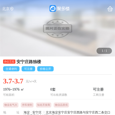
北京
1
/
1
安宁庄路独楼
交通便利
可注册
价格公开
3.7-3.7
元/㎡•天
1976~1976
㎡
0
套
可注册
可租面积
可出租房源数
工商注册
物业名气大
停车便利
知名开发商
物业品质优
地址
海淀
·
安宁庄
北京海淀安宁庄安宁庄西路与安宁庄西二条交口