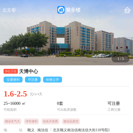
北京
1
/
5
天博中心
交通便利
可注册
价格公开
1.6-2.5
元/㎡•天
25~16000
㎡
0
套
可注册
可租面积
可出租房源数
工商注册
物业名气大
停车便利
知名开发商
物业品质优
地址
顺义
·
南法信
北京顺义南法信南法信大街118号院1