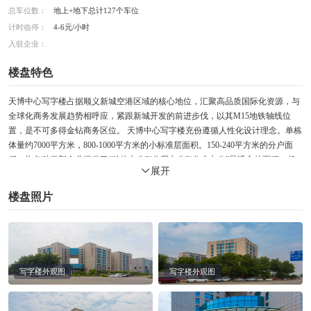
总车位数：
地上+地下总计127个车位
计时临停：
4-6元/小时
入驻企业：
楼盘特色
天博中心写字楼占据顺义新城空港区域的核心地位，汇聚高品质国际化资源，与
全球化商务发展趋势相呼应，紧跟新城开发的前进步伐，以其M15地铁轴线位
置，是不可多得金钻商务区位。 天博中心写字楼充份遵循人性化设计理念。单栋
体量约7000平方米，800-1000平方米的小标准层面积。150-240平方米的分户面
积。为各种类型企业提供了“独栋办公”“分层办公”“分户办公”最适合的面积。超
展开
大采光面，7.2米进深。3.5米层高，室内无梁柱布局。让工作空间通透明亮，令
整个工作与休闲空间通透、明净、舒适无比。占据顺义新城空港区域的核心地
楼盘照片
位，及M15地铁轴线位置
写字楼外观图
写字楼外观图