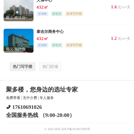
天博中心
1.6
432㎡
元/㎡•天
近地铁
多轨交
标准写字楼
顺义-南法信
泰吉尔商务中心
1.2
432㎡
元/㎡•天
近地铁
多轨交
标准写字楼
顺义-南法信
热门写字楼
热门区域
聚多楼，您身边的选址专家
免费带看
|
无中介费
|
专人服务
17610691026
全国服务热线 （9:00-20:00）
© 2023-2026 京ICP备2024057093号