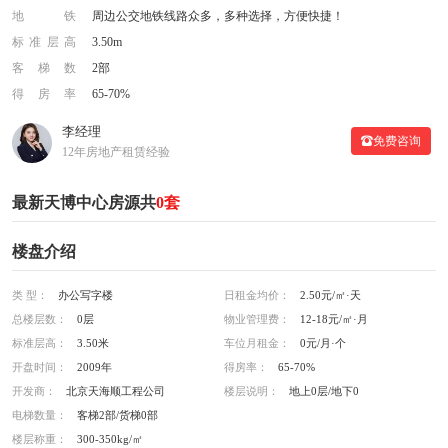
地铁
周边公交地铁线路众多，多种选择，方便快捷！
标准层高
3.50m
客梯数
2部
得房率
65-70%
李经理
免费咨询
12年房地产租赁经验
最新天博中心房源共
0套
楼盘介绍
类 型：
办公写字楼
日租金均价：
2.50元/㎡·天
总楼层数：
0层
物业管理费：
12-18元/㎡·月
标准层高：
3.50米
车位月租金：
0元/月·个
开盘时间：
2009年
得房率：
65-70%
开发商：
北京天海顺工程公司
楼层说明：
地上0层/地下0
电梯数量：
客梯2部/货梯0部
楼层称重：
300-350kg/㎡