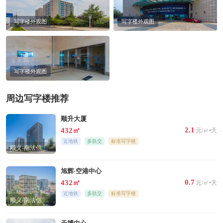
写字楼外观图
写字楼外观图
写字楼外观图
周边写字楼推荐
顺升大厦
2.1
432㎡
元/㎡•天
近地铁
多轨交
标准写字楼
顺义-南法信
旭辉·空港中心
0.7
432㎡
元/㎡•天
近地铁
多轨交
标准写字楼
顺义-南法信