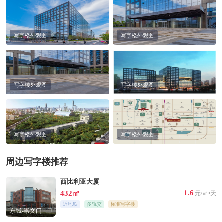
写字楼外观图
写字楼外观图
写字楼外观图
写字楼外观图
写字楼外观图
写字楼外观图
周边写字楼推荐
西比利亚大厦
1.6
432㎡
元/㎡•天
近地铁
多轨交
标准写字楼
东城-崇文门