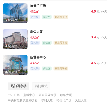
哈德门广场
4.9
432㎡
元/㎡•天
近地铁
多轨交
标准写字楼
东城-崇文门
正仁大厦
3.4
432㎡
元/㎡•天
近地铁
多轨交
标准写字楼
东城-崇文门
新世界中心
4.5
432㎡
元/㎡•天
近地铁
多轨交
标准写字楼
东城-崇文门
热门写字楼
热门区域
中汇广场
盈城中心
正东国际大厦
歌华大厦
中关村雍和航星科技园
华润大厦
哈德门广场
天恒大厦