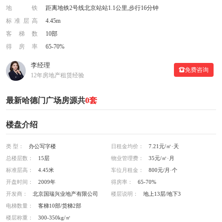
地铁
距离地铁2号线北京站站1.1公里,步行16分钟
标准层高
4.45m
客梯数
10部
得房率
65-70%
李经理
免费咨询
12年房地产租赁经验
最新哈德门广场房源共
0套
楼盘介绍
类 型：
办公写字楼
日租金均价：
7.21元/㎡·天
总楼层数：
15层
物业管理费：
35元/㎡·月
标准层高：
4.45米
车位月租金：
800元/月·个
开盘时间：
2009年
得房率：
65-70%
开发商：
北京国瑞兴业地产有限公司
楼层说明：
地上13层/地下3
电梯数量：
客梯10部/货梯2部
楼层称重：
300-350kg/㎡