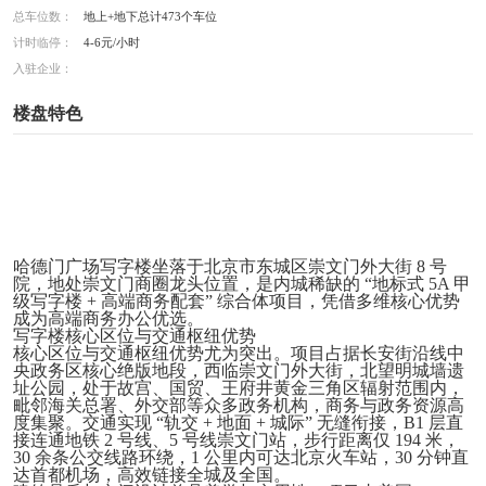
总车位数：
地上+地下总计473个车位
计时临停：
4-6元/小时
入驻企业：
楼盘特色
哈德门广场写字楼坐落于北京市东城区崇文门外大街 8 号
院，地处崇文门商圈龙头位置，是内城稀缺的 “地标式 5A 甲
级写字楼 + 高端商务配套” 综合体项目，凭借多维核心优势
成为高端商务办公优选。
写字楼核心区位与交通枢纽优势
核心区位与交通枢纽优势尤为突出。项目占据长安街沿线中
央政务区核心绝版地段，西临崇文门外大街，北望明城墙遗
址公园，处于故宫、国贸、王府井黄金三角区辐射范围内，
毗邻海关总署、外交部等众多政务机构，商务与政务资源高
度集聚。交通实现 “轨交 + 地面 + 城际” 无缝衔接，B1 层直
接连通地铁 2 号线、5 号线崇文门站，步行距离仅 194 米，
30 余条公交线路环绕，1 公里内可达北京火车站，30 分钟直
达首都机场，高效链接全城及全国。