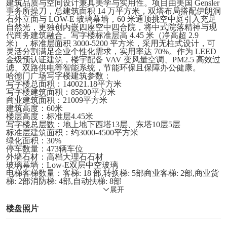
建筑品质与空间设计兼具美学与实用性。项目由美国 Gensler
事务所操刀，总建筑面积 14 万平方米，双塔布局搭配伊朗洞
石外立面与 LOW-E 玻璃幕墙，60 米通顶挑空中庭引入充足
自然光，更独创内嵌四座空中四合院，将中式院落精神与现
代商务建筑融合。写字楼标准层高 4.45 米（净高超 2.9
米），标准层面积 3000-5200 平方米，采用无柱式设计，可
灵活分割满足企业个性化需求，实用率达 70%。作为 LEED
金级预认证建筑，楼宇配备 VAV 变风量空调、PM2.5 高效过
滤、双路供电等智能系统，节能环保且保障办公健康。
哈德门广场写字楼建筑参数：
写字楼总面积：140021.18平方米
写字楼建筑面积：85800平方米
商业建筑面积：21009平方米
建筑高度：60米
楼层高度：标准层4.45米
写字楼总层数：地上地下西塔13层、东塔10层5层
标准层建筑面积：约3000-4500平方米
绿化面积：30%
停车数量：473辆车位
外墙石材：高档大理石石材
玻璃幕墙：Low-E双层中空玻璃
电梯客梯数量：客梯: 18 部,转换梯: 5部商业客梯: 2部,商业货
梯: 2部消防梯: 4部,自动扶梯: 8部
展开
楼盘照片