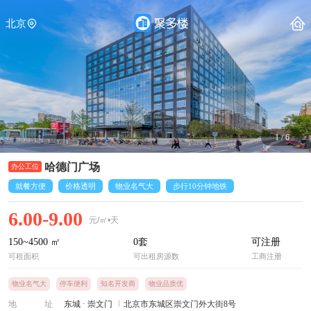
北京
1
/
6
哈德门广场
就餐方便
价格透明
物业名气大
步行10分钟地铁
6.00-9.00
元/㎡•天
150~4500
㎡
0
套
可注册
可租面积
可出租房源数
工商注册
物业名气大
停车便利
知名开发商
物业品质优
地址
东城
·
崇文门
北京市东城区崇文门外大街8号