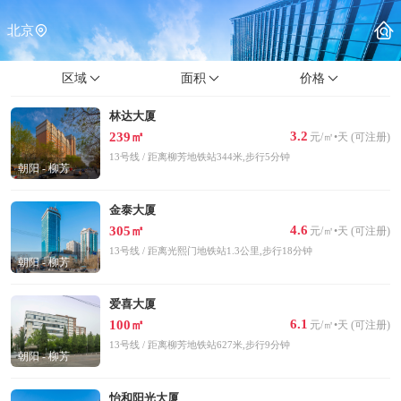
北京
区域
面积
价格
林达大厦
3.2
239㎡
元/㎡•天 (可注册)
13号线 / 距离柳芳地铁站344米,步行5分钟
朝阳 - 柳芳
金泰大厦
4.6
305㎡
元/㎡•天 (可注册)
13号线 / 距离光熙门地铁站1.3公里,步行18分钟
朝阳 - 柳芳
爱喜大厦
6.1
100㎡
元/㎡•天 (可注册)
13号线 / 距离柳芳地铁站627米,步行9分钟
朝阳 - 柳芳
怡和阳光大厦