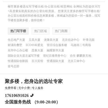
柳芳聚多楼选址写字楼出租/办公室出租/租赁网站 全网站为您提供50万
+高质量实勘真实的办公室出租房源。 想要关注更多的柳芳写字楼出租/
办公室出租面积和价格信息来聚多楼，将竭诚为您提供一对一服务，找写
字楼首选聚多楼，值得信赖！
热门写字楼
热门区域
热门商圈
住总地产大厦
立高大厦
龙隆昌大厦
北京信达中心
叶青北园
财满街叠墅
ECO中科爱克
管庄综合服务楼
马路得二号商场
光华中心办公楼
昆泰大厦
融耀新华大厦
国际企业大道京诚写字楼
世纪百泰商务中心
合生·麒麟新天地
恒通国际创新园
百川宾馆
世通国际大厦
北京工体中心
壹号总部
聚多楼，您身边的选址专家
免费带看
|
无中介费
|
专人服务
17610691026
全国服务热线 （9:00-20:00）