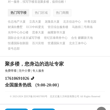
对一服务，找写字楼首选聚多楼，值得信赖！
热门写字楼
热门区域
热门商圈
住总地产大厦
立高大厦
龙隆昌大厦
北京信达中心
叶青北园
财满街叠墅
ECO中科爱克
管庄综合服务楼
马路得二号商场
光华中心办公楼
昆泰大厦
融耀新华大厦
国际企业大道京诚写字楼
世纪百泰商务中心
合生·麒麟新天地
恒通国际创新园
百川宾馆
世通国际大厦
北京工体中心
壹号总部
聚多楼，您身边的选址专家
免费带看
|
无中介费
|
专人服务
17610691026
全国服务热线 （9:00-20:00）
© 2023-2024 京ICP备2024057093号
北京丈量八方科技有限公司 All Rights Reserved