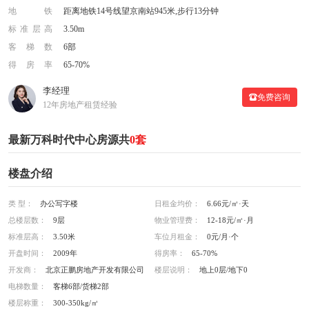
地铁
距离地铁14号线望京南站945米,步行13分钟
标准层高
3.50m
客梯数
6部
得房率
65-70%
李经理
免费咨询
12年房地产租赁经验
最新万科时代中心房源共
0套
楼盘介绍
类 型：
办公写字楼
日租金均价：
6.66元/㎡·天
总楼层数：
9层
物业管理费：
12-18元/㎡·月
标准层高：
3.50米
车位月租金：
0元/月·个
开盘时间：
2009年
得房率：
65-70%
开发商：
北京正鹏房地产开发有限公司
楼层说明：
地上0层/地下0
电梯数量：
客梯6部/货梯2部
楼层称重：
300-350kg/㎡