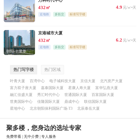
万科时代中心
4.9
432㎡
元/㎡•天
近地铁
多轨交
标准写字楼
朝阳-十里堡
京港城市大厦
6.2
432㎡
元/㎡•天
近地铁
多轨交
标准写字楼
朝阳-十里堡
热门写字楼
热门区域
叶青大厦
百湾中心
电子城科技大厦
京信大厦
北汽资产大厦
富力双子座大厦
嘉泰国际大厦
君康人寿大厦
富华弘燕大厦
融汇佳盛大厦
秀汇时代中心
世通国际大厦
百富国际大厦
世奥国际中心
佳隆国际大厦
鼎成中心
联信国际大厦
星地中心
北京朝阳保利国际广场-T3
北辰泰岳大厦
聚多楼，您身边的选址专家
免费带看
|
无中介费
|
专人服务