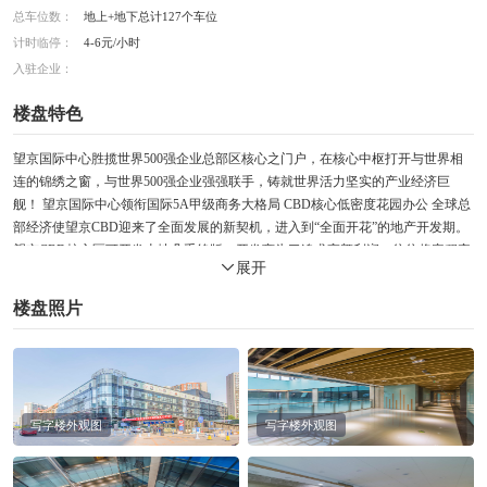
总车位数：
地上+地下总计127个车位
计时临停：
4-6元/小时
入驻企业：
楼盘特色
望京国际中心胜揽世界500强企业总部区核心之门户，在核心中枢打开与世界相
连的锦绣之窗，与世界500强企业强强联手，铸就世界活力坚实的产业经济巨
舰！ 望京国际中心领衔国际5A甲级商务大格局 CBD核心低密度花园办公 全球总
部经济使望京CBD迎来了全面发展的新契机，进入到“全面开花”的地产开发期。
望京CBD核心区可开发土地几乎绝版，开发商为了追求高额利润，往往将容积率
展开
做到，动辄就是30层，50层的“摩天大厦”。 望京国际中心全新首创“人性化、生
态化，智能化“的卓越办公体验，在CBD核心，打造4层低密度国际5A级花园式写
楼盘照片
字楼。5.1米超高挑空，2.4米奢阔主公共走廊，高阔电梯厅宽度接近8米，且层层
拥有70平米的星级独立豪华电梯大堂，这些硬件设施都远远高于国际5A甲级写字
楼的标准（国际甲级5A写字楼标准是：公共走廊宽度不低于1.5米、净高不低于
2.6米、每层电梯厅宽度不低于3米）。尤其值得一提的是，5.1米超高挑空，满足
企业复合式办公和立体办公个性需求，等于买一层送一层。
写字楼外观图
写字楼外观图