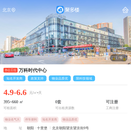
北京
1
/
6
万科时代中心
知名开发商
政策支持
物业品质优
限科技领域
4.9-6.6
元/㎡•天
395~660
㎡
0
套
可注册
可租面积
可出租房源数
工商注册
物业名气大
停车便利
知名开发商
物业品质优
地址
朝阳
·
十里堡
北京朝阳望京望京街9号